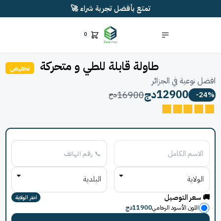
تمتع بأفضل تجربة شراء 🚀
0
طاولة قابلة للطي و متحركة
تخفيض
وعية في الجزائر
12900
دج
16900
-
دج
اختر الولاية