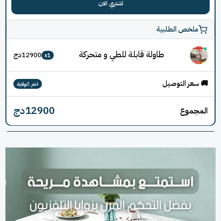
اللون الأسود الرخامي
11900
دج
اشتري الان
ملخص الطلبية
طاولة قابلة للطي و متحركة
دج
12900
x
1
اختر الولاية
12900
دج
جموع