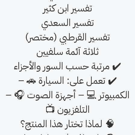
💡 ما الذي ستحصل عليه؟
✔️ 3 تفاسير كاملة للقرآن الكريم
بصوت واضح وعالي الجودة:
تفسير ابن كثير
تفسير السعدي
تفسير القرطبي (مختصر)
ثلاثة آئمة سلفيين
✔️ مرتبة حسب السور والأجزاء
✔️ تعمل على: السيارة 🚗 –