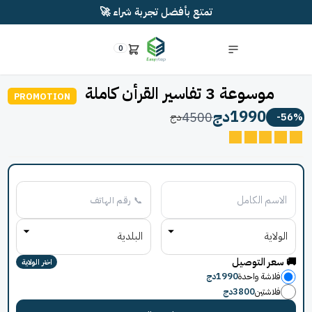
تمتع بأفضل تجربة شراء 🚀
0
موسوعة 3 تفاسير القرأن كاملة
PROMOTION
1990
دج
4500
-
دج
اختر الولاية
فلاشة واحدة
1990
دج