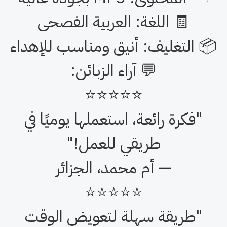
هدية رائعة للأهل أو الأصدقاء في
رمضان أو المناسبات الدينية
🔧 المواصفات:
وع المنتج: فلاشة USB 16GB
 المحتوى: MP3 بجودة عالية
🧾 اللغة: العربية الفصحى
 التغليف: أنيق ومناسب للإهداء
💬 آراء الزبائن: