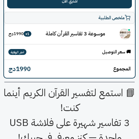
فلاشتين
3800
دج
اشتري الان
ملخص الطلبية
موسوعة 3 تفاسير القرأن كاملة
دج
1990
x
1
اختر الولاية
1990
دج
جموع
استمع لتفسير القرآن الكريم أينما
كنت!