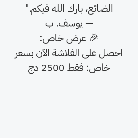
⭐️⭐️⭐️⭐️⭐️
"فكرة رائعة، استعملها يوميًا في
طريقي للعمل!"
— أم محمد، الجزائر
⭐️⭐️⭐️⭐️⭐️
"طريقة سهلة لتعويض الوقت
الضائع، بارك الله فيكم."
— يوسف. ب
🎉 عرض خاص: