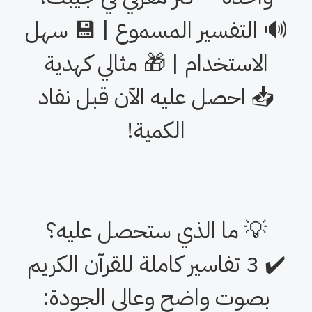
3 تفاسير شهيرة على فلاشة USB
واحدة — كنز معرفي في جيبك!
 التفسير المسموع | 💾 سهل
الاستخدام | 🎁 مثالي كهدية
📥 احصل عليه الآن قبل نفاد
الكمية!